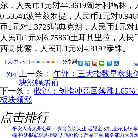
尔，人民币1元对44.8619匈牙利福林
0.53541波兰兹罗提，人民币1元对0.9
币1元对1.3726瑞典克朗，人民币1元对1
人民币1元对6.75860土耳其里拉，人民币
西哥比索，人民币1元对4.8192泰铢。
[
大
中
小
]
[
]
分享到:
上一条：
午评：三大指数早盘集体
关闭
块涨幅居前
下一条：
收评：创指冲高回落涨1.65
板块领涨
点击排行
平安人寿泉州公司：执善心筑大业 活耀金改打造好服务
车
峰 拖延报案或遭拒赔
人保财险：产品丰富 服务能力大升