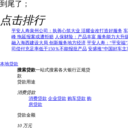
到尾了；
点击排行
平安人寿泉州公司：执善心筑大业 活耀金改打造好服务
车
峰 拖延报案或遭拒赔
人保财险：产品丰富 服务能力大升
融入海西建设大局 创新服务地方经济
平安人寿：“平安福
司偿付充足率低于150％不能报批产品
安盛推“中国好车主
本地贷款
搜索贷款
一站式搜索各大银行正规贷
款
贷款用途
消费贷款
消费贷款
企业贷款
购车贷款
购
房贷款
贷款金额
10 万元