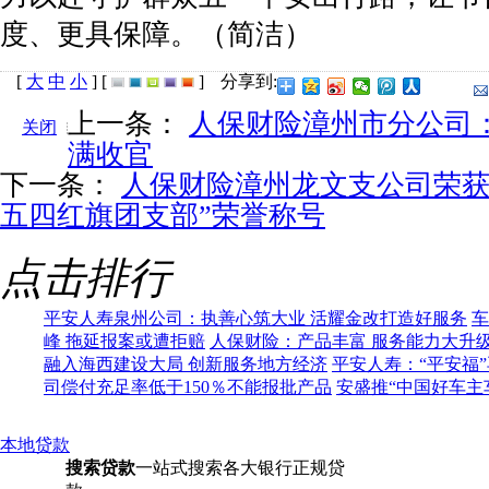
度、更具保障。（简洁）
[
大
中
小
]
[
]
分享到:
上一条：
人保财险漳州市分公司：“
关闭
满收官
下一条：
人保财险漳州龙文支公司荣获
五四红旗团支部”荣誉称号
点击排行
平安人寿泉州公司：执善心筑大业 活耀金改打造好服务
车
峰 拖延报案或遭拒赔
人保财险：产品丰富 服务能力大升
融入海西建设大局 创新服务地方经济
平安人寿：“平安福
司偿付充足率低于150％不能报批产品
安盛推“中国好车主
本地贷款
搜索贷款
一站式搜索各大银行正规贷