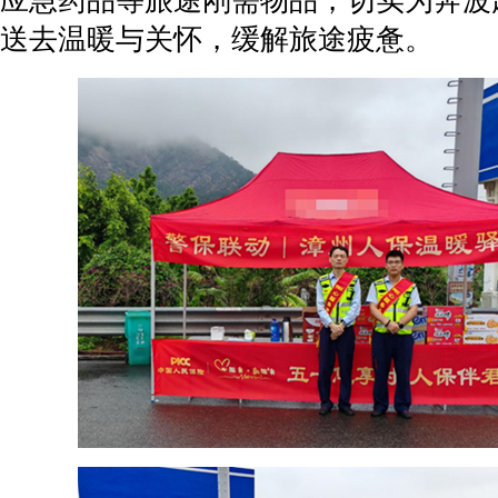
应急药品等旅途刚需物品，切实为奔波
送去温暖与关怀，缓解旅途疲惫。