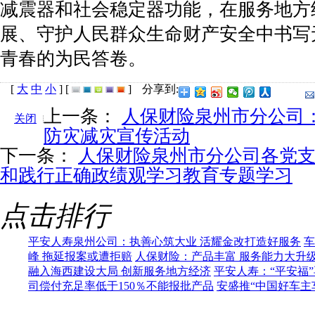
减震器和社会稳定器功能，在服务地方
展、守护人民群众生命财产安全中书写
青春的为民答卷。
[
大
中
小
]
[
]
分享到:
上一条：
人保财险泉州市分公司
关闭
防灾减灾宣传活动
下一条：
人保财险泉州市分公司各党
和践行正确政绩观学习教育专题学习
点击排行
平安人寿泉州公司：执善心筑大业 活耀金改打造好服务
车
峰 拖延报案或遭拒赔
人保财险：产品丰富 服务能力大升
融入海西建设大局 创新服务地方经济
平安人寿：“平安福
司偿付充足率低于150％不能报批产品
安盛推“中国好车主