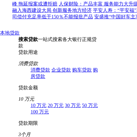
峰 拖延报案或遭拒赔
人保财险：产品丰富 服务能力大升
融入海西建设大局 创新服务地方经济
平安人寿：“平安福
司偿付充足率低于150％不能报批产品
安盛推“中国好车主
本地贷款
搜索贷款
一站式搜索各大银行正规贷
款
贷款用途
消费贷款
消费贷款
企业贷款
购车贷款
购
房贷款
贷款金额
10 万元
10 万元
20 万元
30 万元
50 万元
100 万元
贷款期限
3个月