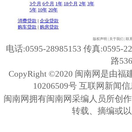
3个月
6个月
1年
18个月
2年
3年
5年
10年
20年
消费贷款
|
企业贷款
购车贷款
|
购房贷款
版权声明
|
关于我们
|
联
电话:0595-28985153 传真:05
路53
CopyRight ©2020 闽南
10206509号
互联网新闻信息
闽南网拥有闽南网采编人员所创作
转载、摘编或以