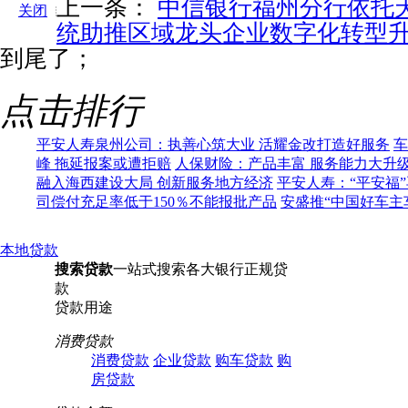
上一条：
中信银行福州分行依托
关闭
统助推区域龙头企业数字化转型
到尾了；
点击排行
平安人寿泉州公司：执善心筑大业 活耀金改打造好服务
车
峰 拖延报案或遭拒赔
人保财险：产品丰富 服务能力大升
融入海西建设大局 创新服务地方经济
平安人寿：“平安福
司偿付充足率低于150％不能报批产品
安盛推“中国好车主
本地贷款
搜索贷款
一站式搜索各大银行正规贷
款
贷款用途
消费贷款
消费贷款
企业贷款
购车贷款
购
房贷款