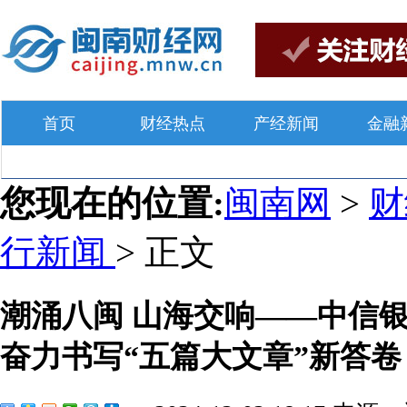
首页
财经热点
产经新闻
金融
您现在的位置:
闽南网
>
行新闻
> 正文
潮涌八闽 山海交响——中信
奋力书写“五篇大文章”新答卷