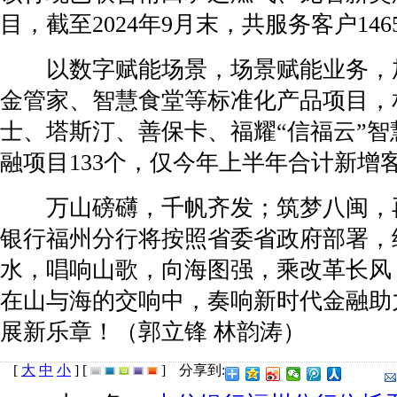
目，截至2024年9月末，共服务客户146
以数字赋能场景，场景赋能业务，加
金管家、智慧食堂等标准化产品项目，
士、塔斯汀、善保卡、福耀“信福云”智
融项目133个，仅今年上半年合计新增客户
万山磅礴，千帆齐发；筑梦八闽，
银行福州分行将按照省委省政府部署，
水，唱响山歌，向海图强，乘改革长风
在山与海的交响中，奏响新时代金融助
展新乐章！（郭立锋 林韵涛）
[
大
中
小
]
[
]
分享到: