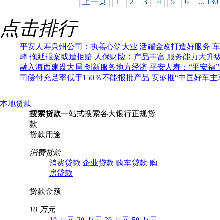
上一页
1
2
3
4
5
6
... 130
点击排行
平安人寿泉州公司：执善心筑大业 活耀金改打造好服务
车
峰 拖延报案或遭拒赔
人保财险：产品丰富 服务能力大升
融入海西建设大局 创新服务地方经济
平安人寿：“平安福
司偿付充足率低于150％不能报批产品
安盛推“中国好车主
本地贷款
搜索贷款
一站式搜索各大银行正规贷
款
贷款用途
消费贷款
消费贷款
企业贷款
购车贷款
购
房贷款
贷款金额
10 万元
10 万元
20 万元
30 万元
50 万元