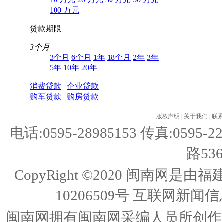
100 万元
贷款期限
3个月
3个月
6个月
1年
18个月
2年
3年
5年
10年
20年
消费贷款
|
企业贷款
购车贷款
|
购房贷款
版权声明
|
关于我们
|
联
电话:0595-28985153 传真:05
路53
CopyRight ©2020 闽南
10206509号
互联网新闻信息
闽南网拥有闽南网采编人员所创作