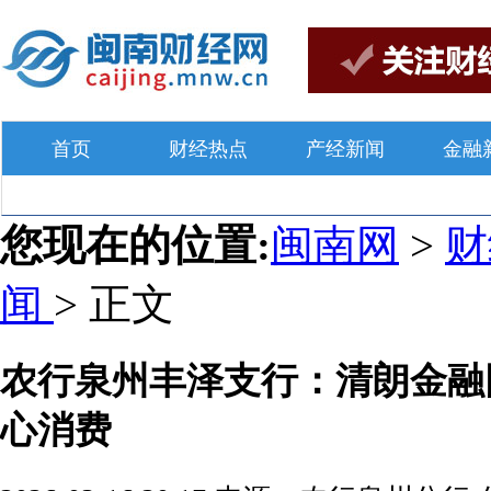
首页
财经热点
产经新闻
金融
您现在的位置:
闽南网
>
闻
> 正文
农行泉州丰泽支行：清朗金融
心消费