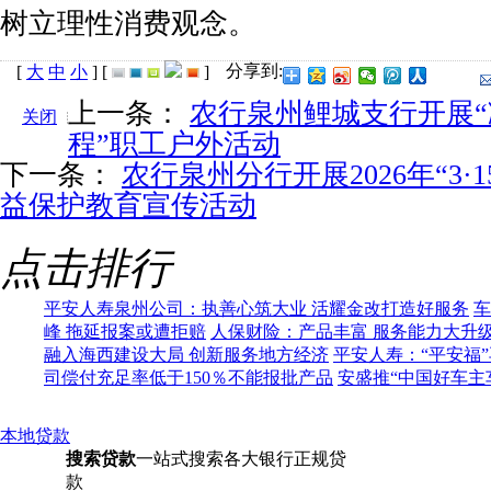
树立理性消费观念。
分享到:
[
大
中
小
]
[
]
上一条：
农行泉州鲤城支行开展
关闭
程”职工户外活动
下一条：
农行泉州分行开展2026年“3·
益保护教育宣传活动
点击排行
平安人寿泉州公司：执善心筑大业 活耀金改打造好服务
车
峰 拖延报案或遭拒赔
人保财险：产品丰富 服务能力大升
融入海西建设大局 创新服务地方经济
平安人寿：“平安福
司偿付充足率低于150％不能报批产品
安盛推“中国好车主
本地贷款
搜索贷款
一站式搜索各大银行正规贷
款