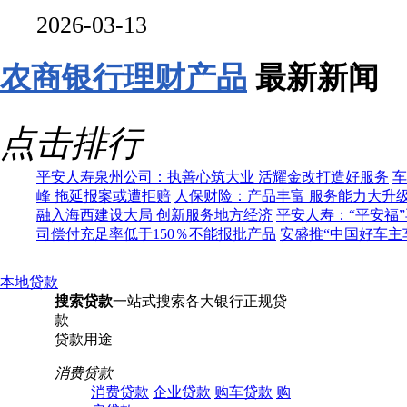
2026-03-13
农商银行理财产品
最新新闻
点击排行
平安人寿泉州公司：执善心筑大业 活耀金改打造好服务
车
峰 拖延报案或遭拒赔
人保财险：产品丰富 服务能力大升
融入海西建设大局 创新服务地方经济
平安人寿：“平安福
司偿付充足率低于150％不能报批产品
安盛推“中国好车主
本地贷款
搜索贷款
一站式搜索各大银行正规贷
款
贷款用途
消费贷款
消费贷款
企业贷款
购车贷款
购